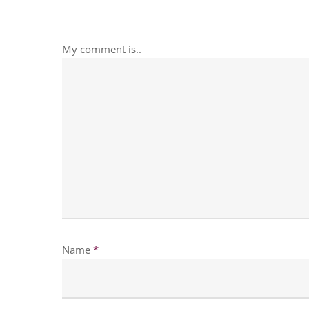
My comment is..
Name
*