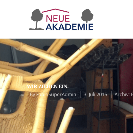
WIR ZIEHEN EIN!
By
FabioSuperAdmin
3. Juli 2015
Archiv: