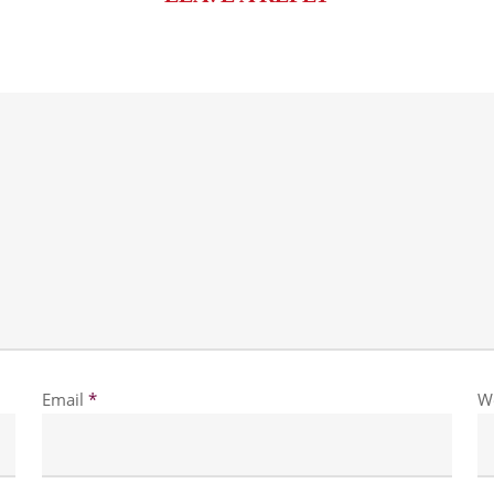
Email
*
W