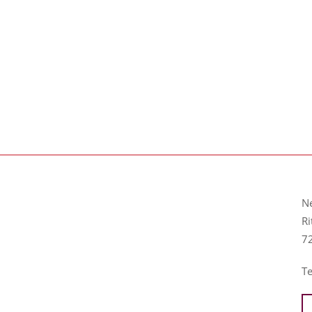
N
Ri
7
T